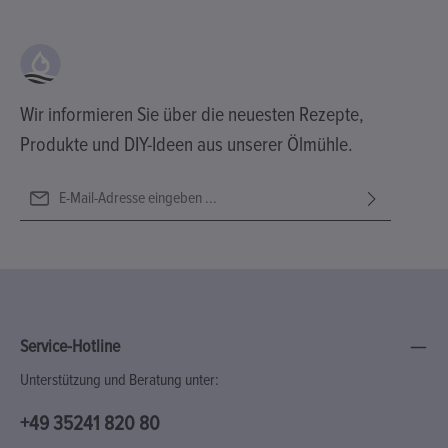
Wir informieren Sie über die neuesten Rezepte,
Produkte und DIY-Ideen aus unserer Ölmühle.
E-Mail-Adresse*
Ich habe die
Datenschutzbestimmungen
zur Kenntnis genommen
Diese Seite ist durch reCAPTCHA geschützt und es gelten die
Die mit einem Stern (*) markierten Felder sind Pflichtfelder.
und die
AGB
gelesen und bin mit ihnen einverstanden.
Datenschutzrichtlinie
und
Nutzungsbedingungen
.
Service-Hotline
Unterstützung und Beratung unter:
+49 35241 820 80