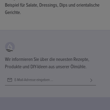
Beispiel für Salate, Dressings, Dips und orientalische
Gerichte.
Wir informieren Sie über die neuesten Rezepte,
Produkte und DIY-Ideen aus unserer Ölmühle.
E-Mail-Adresse*
Ich habe die
Datenschutzbestimmungen
zur Kenntnis genommen
Diese Seite ist durch reCAPTCHA geschützt und es gelten die
Die mit einem Stern (*) markierten Felder sind Pflichtfelder.
und die
AGB
gelesen und bin mit ihnen einverstanden.
Datenschutzrichtlinie
und
Nutzungsbedingungen
.