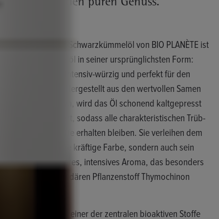
perfekt für den puren Genuss.
Das ungefilterte Schwarzkümmelöl von BIO PLANÈTE ist
Schwarzkümmelöl in seiner ursprünglichsten Form:
naturbelassen, intensiv-würzig und perfekt für den
puren Genuss . Hergestellt aus den wertvollen Samen
der Nigella sativa, wird das Öl schonend kaltgepresst
und nicht gefiltert, sodass alle charakteristischen Trüb-
und Schwebstoffe erhalten bleiben. Sie verleihen dem
Öl nicht nur seine kräftige Farbe, sondern auch sein
unverwechselbares, intensives Aroma, das besonders
durch den sekundären Pflanzenstoff Thymochinon
geprägt ist.
Thymochinon ist einer der zentralen bioaktiven Stoffe