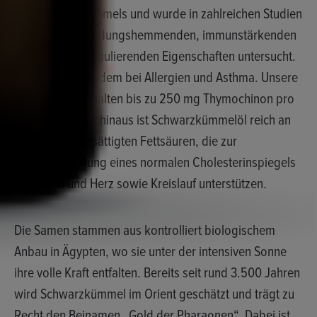
des Schwarzkümmels und wurde in zahlreichen Studien
auf seine entzündungshemmenden, immunstärkenden
und blutdruckregulierenden Eigenschaften untersucht.
Es unterstützt zudem bei Allergien und Asthma. Unsere
nativen Öle enthalten bis zu 250 mg Thymochinon pro
100 ml. Darüber hinaus ist Schwarzkümmelöl reich an
mehrfach ungesättigten Fettsäuren, die zur
Aufrechterhaltung eines normalen Cholesterinspiegels
beitragen und Herz sowie Kreislauf unterstützen.
Die Samen stammen aus kontrolliert biologischem
Anbau in Ägypten, wo sie unter der intensiven Sonne
ihre volle Kraft entfalten. Bereits seit rund 3.500 Jahren
wird Schwarzkümmel im Orient geschätzt und trägt zu
Recht den Beinamen „Gold der Pharaonen“. Dabei ist