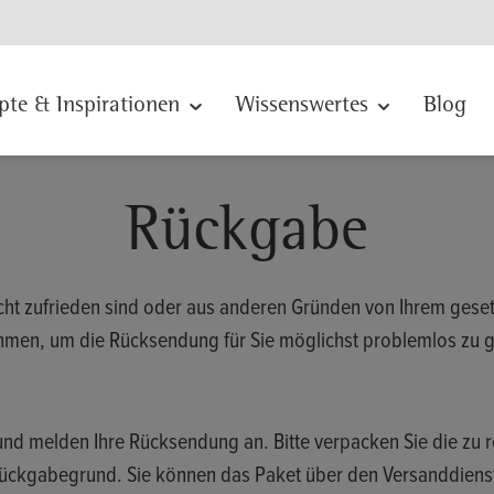
pte & Inspirationen
Wissenswertes
Blog
Rückgabe
nicht zufrieden sind oder aus anderen Gründen von Ihrem gese
nehmen, um die Rücksendung für Sie möglichst problemlos zu g
und melden Ihre Rücksendung an. Bitte verpacken Sie die zu 
ckgabegrund. Sie können das Paket über den Versanddienstle