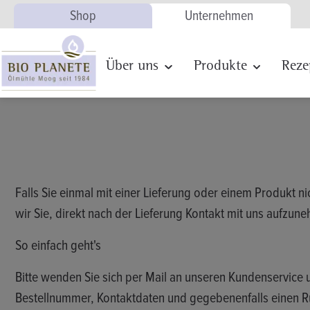
Shop
Unternehmen
Zur Hauptnavigation springen
Über uns
Produkte
Reze
Falls Sie einmal mit einer Lieferung oder einem Produkt 
wir Sie, direkt nach der Lieferung Kontakt mit uns aufzu
So einfach geht's
Bitte wenden Sie sich per Mail an unseren Kundenservice 
Bestellnummer, Kontaktdaten und gegebenenfalls einen Rü