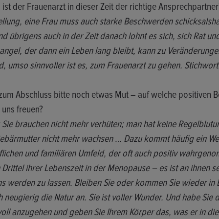
 ist der Frauenarzt in dieser Zeit der richtige Ansprechpartner
tellung, eine Frau muss auch starke Beschwerden schicksalshaft
d übrigens auch in der Zeit danach lohnt es sich, sich Rat un
ngel, der dann ein Leben lang bleibt, kann zu Veränderung
d, umso sinnvoller ist es, zum Frauenarzt zu gehen. Stichwort
zum Abschluss bitte noch etwas Mut – auf welche positiven B
 uns freuen?
v: Sie brauchen nicht mehr verhüten; man hat keine Regelblut
ebärmutter nicht mehr wachsen … Dazu kommt häufig ein We
uflichen und familiären Umfeld, der oft auch positiv wahrge
Drittel ihrer Lebenszeit in der Menopause – es ist an ihnen sel
ns werden zu lassen. Bleiben Sie oder kommen Sie wieder in
h neugierig die Natur an. Sie ist voller Wunder. Und habe Sie
ll anzugehen und geben Sie Ihrem Körper das, was er in di