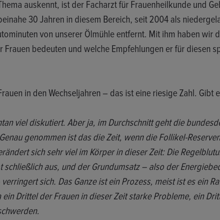
 Thema auskennt, ist der Facharzt für Frauenheilkunde und Geb
 beinahe 30 Jahren in diesem Bereich, seit 2004 als niedergel
tominuten von unserer Ölmühle entfernt. Mit ihm haben wir 
ür Frauen bedeuten und welche Empfehlungen er für diesen sp
Frauen in den Wechseljahren – das ist eine riesige Zahl. Gibt 
 viel diskutiert. Aber ja, im Durchschnitt geht die bundesde
 Genau genommen ist das die Zeit, wenn die Follikel-Reserven
rändert sich sehr viel im Körper in dieser Zeit: Die Regelblut
 schließlich aus, und der Grundumsatz – also der Energiebeda
verringert sich. Das Ganze ist ein Prozess, meist ist es ein 
ein Drittel der Frauen in dieser Zeit starke Probleme, ein Drit
eschwerden.