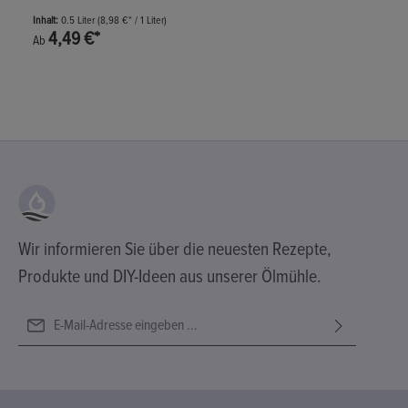
Inhalt:
0.5 Liter
(8,98 €* / 1 Liter)
4,49 €*
Ab
Wir informieren Sie über die neuesten Rezepte,
Produkte und DIY-Ideen aus unserer Ölmühle.
E-Mail-Adresse*
Ich habe die
Datenschutzbestimmungen
zur Kenntnis genommen
Diese Seite ist durch reCAPTCHA geschützt und es gelten die
Die mit einem Stern (*) markierten Felder sind Pflichtfelder.
und die
AGB
gelesen und bin mit ihnen einverstanden.
Datenschutzrichtlinie
und
Nutzungsbedingungen
.