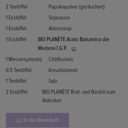
2 Teelöffel
Paprikapulver (geräuchert)
1 Esslöffel
Sojasauce
1 Esslöffel
Ahornsirup
1 Esslöffel
BIO PLANÈTE Aceto Balsamico die
Modena I.G.P.
1 Messerspitze(n)
Chiliflocken
0.5 Teelöffel
Kreuzkümmel
1 Teelöffel
Salz
2 Esslöffel
BIO PLANÈTE Brat- und Backöl zum
Anbraten
In den Warenkorb