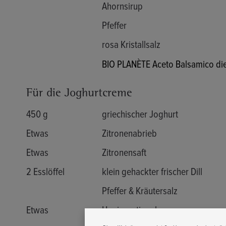
Ahornsirup
Pfeffer
rosa Kristallsalz
BIO PLANÈTE Aceto Balsamico di
Für die Joghurtcreme
450 g
griechischer Joghurt
Etwas
Zitronenabrieb
Etwas
Zitronensaft
2 Esslöffel
klein gehackter frischer Dill
Pfeffer & Kräutersalz
Etwas
Honig optional
Diese Website verwendet Cookies, um eine bestmögl