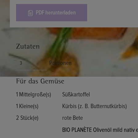
PDF herunterladen
Zutaten
Portionen
Für das Gemüse
1 Mittelgroße(s)
Süßkartoffel
1 Kleine(s)
Kürbis (z. B. Butternutkürbis)
2 Stück(e)
rote Bete
BIO PLANÈTE Olivenöl mild nativ 