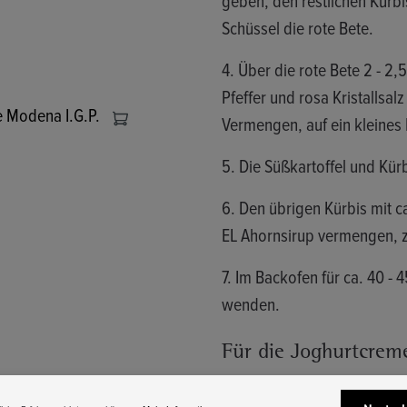
Schüssel die rote Bete.
4. Über die rote Bete 2 - 2,
Pfeffer und rosa Kristallsa
e Modena I.G.P.
Vermengen, auf ein kleines
5. Die Süßkartoffel und Kür
6. Den übrigen Kürbis mit ca.
EL Ahornsirup vermengen, 
7. Im Backofen für ca. 40 -
wenden.
Für die Joghurtcrem
Alle Zutaten für die Creme
Nur tec
iche Erfahrung bieten zu können.
Mehr Informationen ...