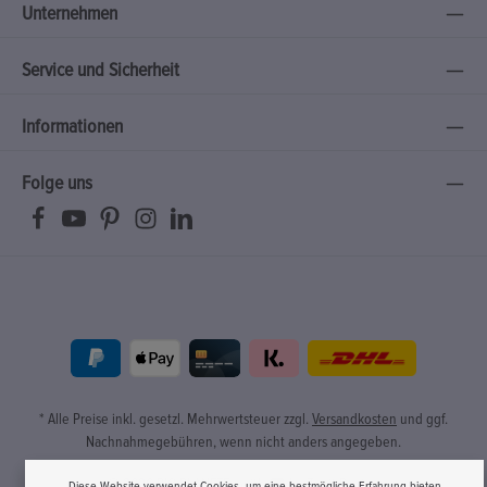
Unternehmen
Service und Sicherheit
Informationen
Folge uns
* Alle Preise inkl. gesetzl. Mehrwertsteuer zzgl.
Versandkosten
und ggf.
Nachnahmegebühren, wenn nicht anders angegeben.
© 2026 BIO PLANÈTE - with
by
Zenit Design
Diese Website verwendet Cookies, um eine bestmögliche Erfahrung bieten