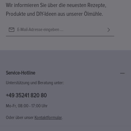
Wir informieren Sie über die neuesten Rezepte,
Produkte und DIY-Ideen aus unserer Ölmühle.
E-Mail-Adresse*
Ich habe die
Datenschutzbestimmungen
zur Kenntnis genommen
Diese Seite ist durch reCAPTCHA geschützt und es gelten die
Die mit einem Stern (*) markierten Felder sind Pflichtfelder.
und die
AGB
gelesen und bin mit ihnen einverstanden.
Datenschutzrichtlinie
und
Nutzungsbedingungen
.
Service-Hotline
Unterstützung und Beratung unter:
+49 35241 820 80
Mo-Fr, 08:00 - 17:00 Uhr
Oder über unser
Kontaktformular
.