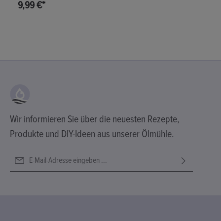
9,99 €*
Wir informieren Sie über die neuesten Rezepte,
Produkte und DIY-Ideen aus unserer Ölmühle.
E-Mail-Adresse*
Ich habe die
Datenschutzbestimmungen
zur Kenntnis genommen
Diese Seite ist durch reCAPTCHA geschützt und es gelten die
Die mit einem Stern (*) markierten Felder sind Pflichtfelder.
und die
AGB
gelesen und bin mit ihnen einverstanden.
Datenschutzrichtlinie
und
Nutzungsbedingungen
.