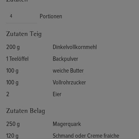
Zutaten
Portionen
Zutaten Teig
200 g
Dinkelvollkornmehl
1 Teelöffel
Backpulver
100 g
weiche Butter
100 g
Vollrohrzucker
2
Eier
Zutaten Belag
250 g
Magerquark
120 g
Schmand oder Creme fraiche