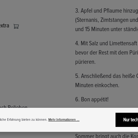
3. Apfel und Pflaume hinzug
(Sternanis, Zimtstangen un
extra
und 15 Minuten unter ständ
4. Mit Salz und Limettens
bevor der Rest mit dem Püri
pürieren.
5. Anschließend das heiße C
Minuten einkochen.
6. Bon appétit!
ach Belieben
Abwandlung je nach
Nur tec
iche Erfahrung bieten zu können.
Mehr Informationen ...
1. Gute Kombinationen im F
Sommer bringt auch die Ko