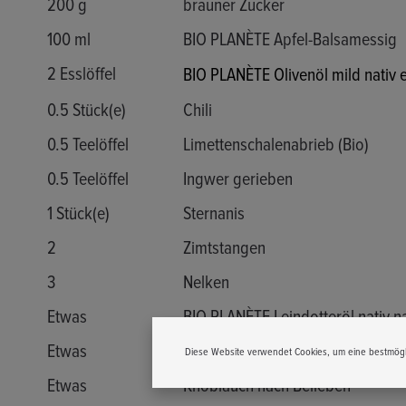
200 g
brauner Zucker
100 ml
BIO PLANÈTE Apfel-Balsamessig
2 Esslöffel
BIO PLANÈTE Olivenöl mild nativ 
0.5 Stück(e)
Chili
0.5 Teelöffel
Limettenschalenabrieb (Bio)
0.5 Teelöffel
Ingwer gerieben
1 Stück(e)
Sternanis
2
Zimtstangen
3
Nelken
Etwas
BIO PLANÈTE Leindotteröl nativ n
Etwas
Salz
Diese Website verwendet Cookies, um eine bestmögl
Etwas
Knoblauch nach Belieben