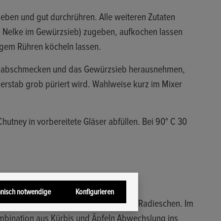
eben und gut durchrühren. Alle weiteren Zutaten
d Nelke im Gewürzsieb) zugeben, aufkochen lassen
igem Rühren köcheln lassen.
aft abschmecken und das Gewürzsieb herausnehmen,
erstab grob püriert wird. Wahlweise kurz im Mixer
hutney in vorbereitete Gläser abfüllen. Bei 90° C 30
 Saison
hnisch notwendige
Konfigurieren
rühjahr sind zum Beispiel Rhabarber – Radieschen. Im
mbination aus Kürbis und Äpfeln Abwechslung ins