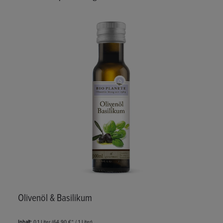
Produktgalerie überspringen
Olivenöl & Basilikum
Inhalt:
0.1 Liter
(64,90 €* / 1 Liter)