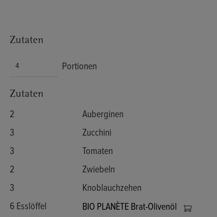
Zutaten
Portionen
Zutaten
2
Auberginen
3
Zucchini
3
Tomaten
2
Zwiebeln
3
Knoblauchzehen
6 Esslöffel
BIO PLANÈTE Brat-Olivenöl